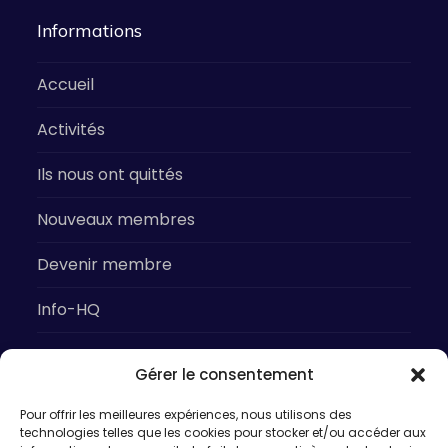
Informations
Accueil
Activités
Ils nous ont quittés
Nouveaux membres
Devenir membre
Info-HQ
Gérer le consentement
Prochaines activités
Pour offrir les meilleures expériences, nous utilisons des
technologies telles que les cookies pour stocker et/ou accéder aux