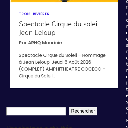
t
i
TROIS-RIVIÈRES
Spectacle Cirque du soleil
Jean Leloup
Par
ARHQ Mauricie
r
Spectacle Cirque du Soleil – Hommage
à Jean Leloup. Jeudi 6 Août 2026
t
(COMPLET) AMPHITHEATRE COCECO –
r
Cirque du Soleil…
i
t
Rechercher
’