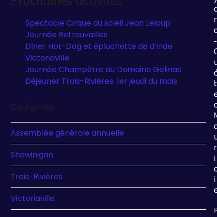
Prochaines activités
r
Spectacle Cirque du soleil Jean Leloup
Journée Retrouvailles
-
Dîner Hot-Dog et épluchette de d’inde
Victoriaville
Journée Champêtre au Domaine Gélinas
Déjeuner Trois-Rivières: 1er jeudi du mois
Catégories
Assemblée générale annuelle
r
Shawinigan
i
Trois-Rivières
i
Victoriaville