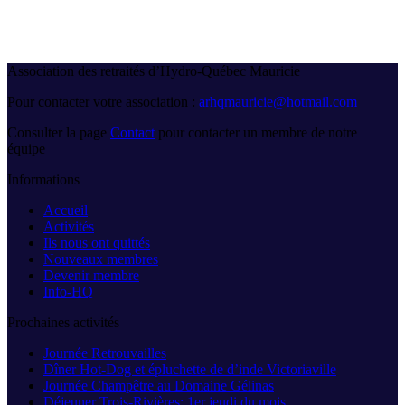
Association des retraités d’Hydro-Québec Mauricie
Pour contacter votre association :
arhqmauricie@hotmail.com
Consulter la page
Contact
pour contacter un membre de notre
équipe
Informations
Accueil
Activités
Ils nous ont quittés
Nouveaux membres
Devenir membre
Info-HQ
Prochaines activités
Journée Retrouvailles
Dîner Hot-Dog et épluchette de d’inde Victoriaville
Journée Champêtre au Domaine Gélinas
Déjeuner Trois-Rivières: 1er jeudi du mois