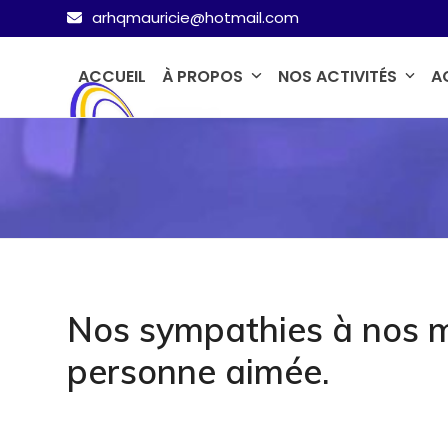
Skip
arhqmauricie@hotmail.com
to
content
ACCUEIL
À PROPOS
NOS ACTIVITÉS
A
Nos sympathies à nos 
personne aimée.