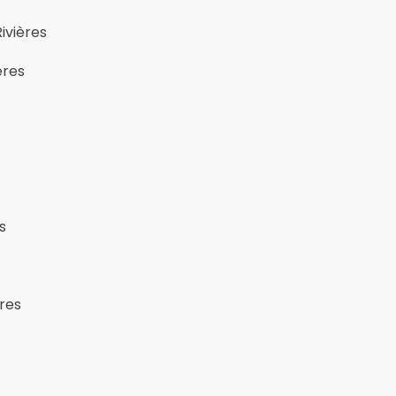
ivières
ères
s
ères