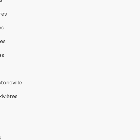
es
res
es
res
es
toriaville
Rivières
s