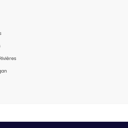
s
s
Rivières
gan