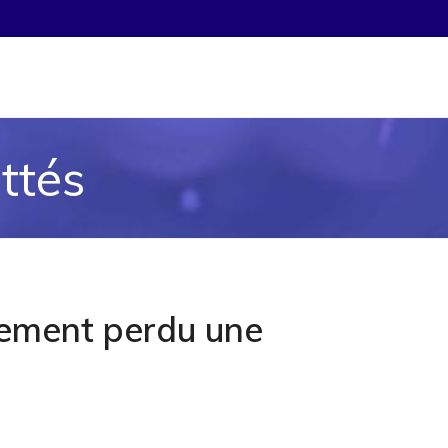
ittés
ement perdu une