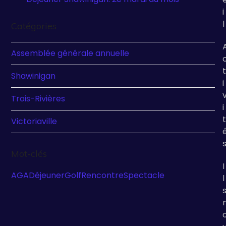
i
l
Catégories
Assemblée générale annuelle
t
Shawinigan
i
Trois-Rivières
i
t
Victoriaville
Mot-clés
I
AGA
Déjeuner
Golf
Rencontre
Spectacle
l