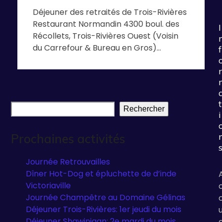
Déjeuner des retraités de Trois-Rivières
Restaurant Normandin 4300 boul. des
I
Récollets, Trois-Rivières Ouest (Voisin
du Carrefour & Bureau en Gros)…
f
r
t
Rechercher
i
Prochaines activités
Journée Retrouvailles
Dîner Hot-Dog et épluchette de d’inde
Victoriaville
Journée Champêtre au Domaine Gélinas
Déjeuner Trois-Rivières: 1er jeudi du mois
Déjeuner Shawinigan: 2e mardi du mois