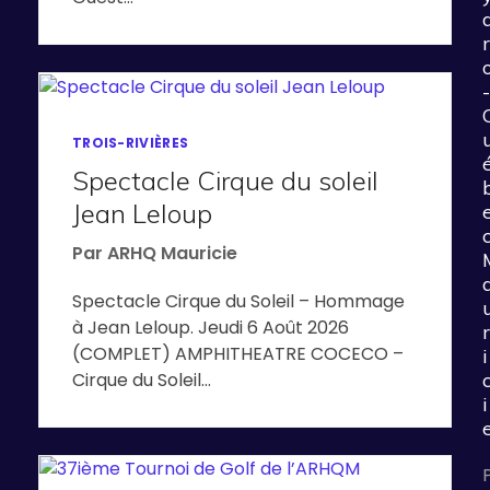
r
-
TROIS-RIVIÈRES
Spectacle Cirque du soleil
Jean Leloup
Par
ARHQ Mauricie
Spectacle Cirque du Soleil – Hommage
à Jean Leloup. Jeudi 6 Août 2026
r
(COMPLET) AMPHITHEATRE COCECO –
i
Cirque du Soleil…
i