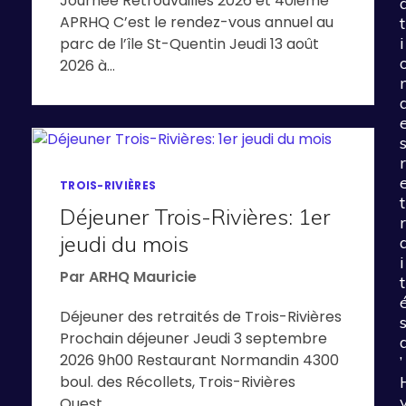
Journée Retrouvailles 2026 et 40ième
APRHQ C’est le rendez-vous annuel au
t
i
parc de l’île St-Quentin Jeudi 13 août
2026 à…
r
TROIS-RIVIÈRES
t
Déjeuner Trois-Rivières: 1er
r
jeudi du mois
i
Par
ARHQ Mauricie
t
Déjeuner des retraités de Trois-Rivières
Prochain déjeuner Jeudi 3 septembre
2026 9h00 Restaurant Normandin 4300
’
boul. des Récollets, Trois-Rivières
Ouest…