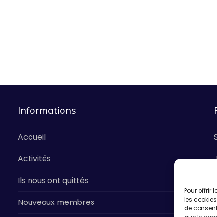
Informations
Accueil
Activités
Ils nous ont quittés
V
Pour offrir
les cookies
Nouveaux membres
de consenti
que le comp