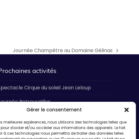
Journée Champêtre au Domaine Gélinas
next
post:
Prochaines activités
Spectacle Cirque du soleil Jean Leloup
Journée Retrouvailles
Gérer le consentement
Dîner Hot-Dog et épluchette de d’inde
ictoriaville
 les meilleures expériences, nous utilisons des technologies telles que
 pour stocker et/ou accéder aux informations des appareils. Le fait
r à ces technologies nous permettra de traiter des données telles
Journée Champêtre au Domaine Gélinas
ortement de navigation ou les ID uniques sur ce site. Le fait de ne