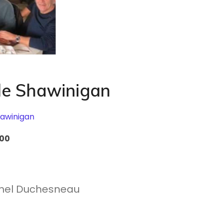
 de Shawinigan
hawinigan
h00
chel Duchesneau