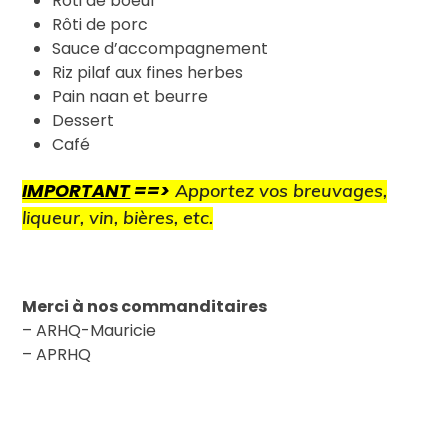
Rôti de boeuf
Rôti de porc
Sauce d’accompagnement
Riz pilaf aux fines herbes
Pain naan et beurre
Dessert
Café
IMPORTANT
==>
Apportez vos breuvages,
liqueur, vin, bières, etc.
Merci à nos commanditaires
– ARHQ-Mauricie
– APRHQ