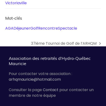
Victoriaville
Mot-clés
AGA
Déjeuner
Golf
Rencontre
Spectacle
37ième Tournoi de Golf de l’ARHQM
next
post:
Association des retraités d’Hydro-Québec
Mauricie
Pour contacter votre association :
arhqmauricie@hotmail.com
Consulter la page
Contact
pour contacter un
membre de notre équipe